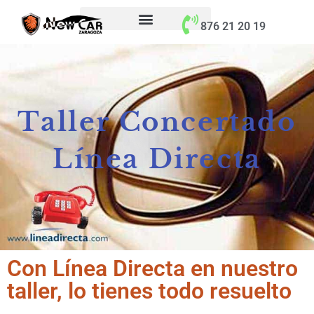
contenido
876 21 20 19
Taller Concertado
Línea Directa
Con Línea Directa en nuestro
taller, lo tienes todo resuelto