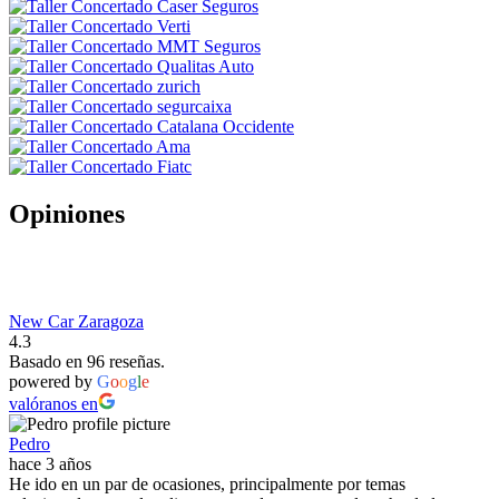
Opiniones
New Car Zaragoza
4.3
Basado en 96 reseñas.
powered by
G
o
o
g
l
e
valóranos en
Pedro
hace 3 años
He ido en un par de ocasiones, principalmente por temas